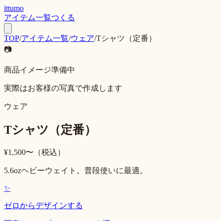
ittumo
アイテム一覧
つくる
TOP
/
アイテム一覧
/
ウェア
/
Tシャツ（定番）
📷
商品イメージ準備中
実際はお客様の写真で作成します
ウェア
Tシャツ（定番）
¥
1,500
〜（税込）
5.6ozヘビーウェイト。普段使いに最適。
✨
ゼロからデザインする